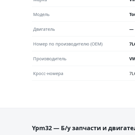
Модель
To
Двигатель
—
Номер по производителю (OEM)
7L
Производитель
V
Кросс-номера
7L
Ypm32 — Б/у запчасти и двигат