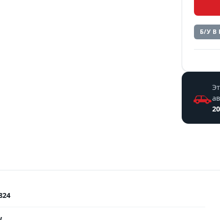
Б/У В
Эт
а
20
824
W