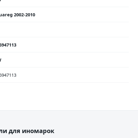
uareg 2002-2010
6947113
W
6947113
ели для иномарок