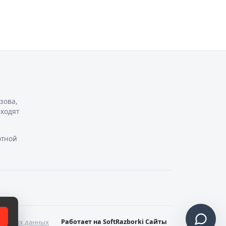
зова,
оходят
ртной
нальных данных
Работает на SoftRazborki Сайты