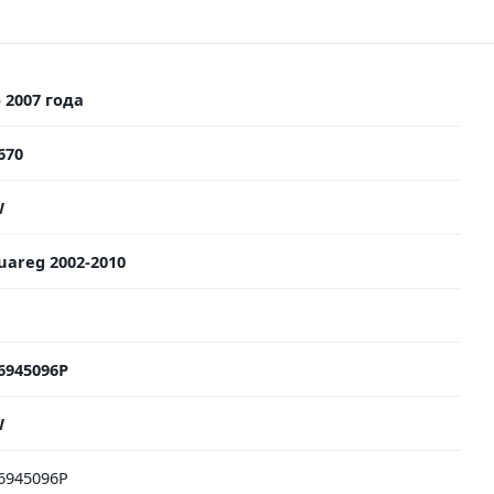
 2007 года
670
W
uareg 2002-2010
6945096P
W
6945096P