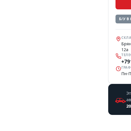
Б/У В
СКЛА
Брян
12а
ТЕЛ
+79
ГРАФ
Пн-П
Эт
а
20