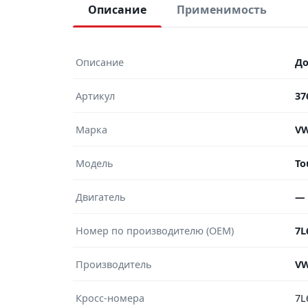
Описание
Применимость
Описание
До
Артикул
37
Марка
V
Модель
To
Двигатель
—
Номер по производителю (OEM)
7L
Производитель
V
Кросс-номера
7L