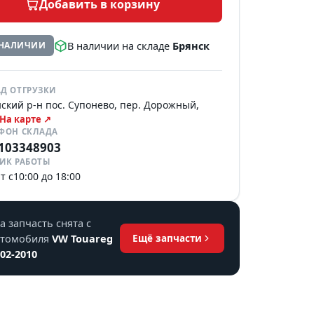
Добавить в корзину
В наличии на складе
Брянск
 НАЛИЧИИ
Д ОТГРУЗКИ
ский р-н пос. Супонево, пер. Дорожный,
На карте ↗
ЕФОН СКЛАДА
103348903
ИК РАБОТЫ
т с10:00 до 18:00
а запчасть снята с
втомобиля
VW Touareg
Ещё запчасти
02-2010