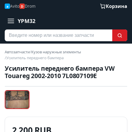
Корзина
Avito
Drom
a
D
YPM32
Автозапчасти
/
Кузов наружные элементы
/
Усилитель переднего бампера
Усилитель переднего бампера VW
Touareg 2002-2010 7L0807109E
Наведите для увеличения
Б/У В НАЛИЧИИ
2 200 RUB