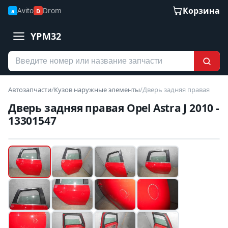
Корзина
Avito
Drom
a
D
YPM32
Автозапчасти
/
Кузов наружные элементы
/
Дверь задняя правая
Дверь задняя правая Opel Astra J 2010 -
13301547
Наведите для увеличения
Б/У В НАЛИЧИИ