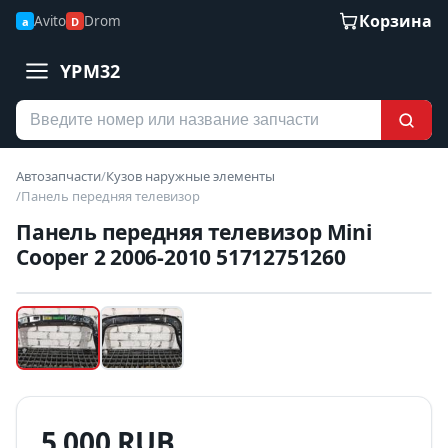
Корзина
Avito
Drom
a
D
YPM32
Автозапчасти
/
Кузов наружные элементы
/
Панель передняя телевизор
Панель передняя телевизор Mini
Cooper 2 2006-2010 51712751260
Наведите для увеличения
Б/У В НАЛИЧИИ
5 000 RUB