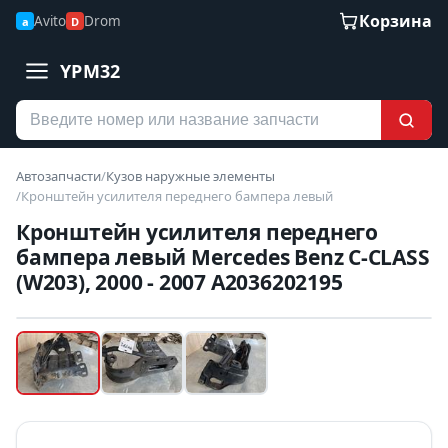
Корзина
Avito
Drom
a
D
YPM32
Автозапчасти
/
Кузов наружные элементы
/
Кронштейн усилителя переднего бампера левый
Кронштейн усилителя переднего
бампера левый Mercedes Benz C-CLASS
(W203), 2000 - 2007 A2036202195
Наведите для увеличения
Б/У В НАЛИЧИИ