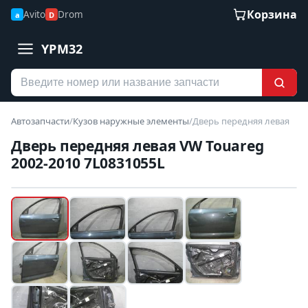
Корзина
Avito
Drom
a
D
YPM32
Автозапчасти
/
Кузов наружные элементы
/
Дверь передняя левая
Дверь передняя левая VW Touareg
2002-2010 7L0831055L
Наведите для увеличения
Б/У В НАЛИЧИИ