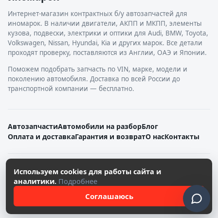
Интернет-магазин контрактных б/у автозапчастей для
иномарок. В наличии двигатели, АКПП и МКПП, элементы
кузова, подвески, электрики и оптики для Audi, BMW, Toyota,
Volkswagen, Nissan, Hyundai, Kia и других марок. Все детали
проходят проверку, поставляются из Англии, ОАЭ и Японии.
Поможем подобрать запчасть по VIN, марке, модели и
поколению автомобиля. Доставка по всей России до
транспортной компании — бесплатно.
Автозапчасти
Автомобили на разбор
Блог
Оплата и доставка
Гарантия и возврат
О нас
Контакты
© 2026. Все права защищены.
Используем cookies для работы сайта и
Политика конфиденциальности
аналитики.
Подробнее
Согласие на обработку персональных данных
Соглашаюсь
Работает на SoftRazborki Сайты