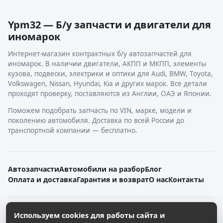
Ypm32 — Б/у запчасти и двигатели для
иномарок
Интернет-магазин контрактных б/у автозапчастей для
иномарок. В наличии двигатели, АКПП и МКПП, элементы
кузова, подвески, электрики и оптики для Audi, BMW, Toyota,
Volkswagen, Nissan, Hyundai, Kia и других марок. Все детали
проходят проверку, поставляются из Англии, ОАЭ и Японии.
Поможем подобрать запчасть по VIN, марке, модели и
поколению автомобиля. Доставка по всей России до
транспортной компании — бесплатно.
Автозапчасти
Автомобили на разбор
Блог
Оплата и доставка
Гарантия и возврат
О нас
Контакты
© 2026. Все права защищены.
Используем cookies для работы сайта и
Политика конфиденциальности