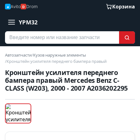
Корзина
Avito
Drom
a
D
YPM32
Автозапчасти
/
Кузов наружные элементы
/
Кронштейн усилителя переднего бампера правый
Кронштейн усилителя переднего
бампера правый Mercedes Benz C-
CLASS (W203), 2000 - 2007 A2036202295
Наведите для увеличения
Б/У В НАЛИЧИИ