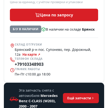
Цена за единицу, с учётом проверки и упаковки
Цена по запросу
В наличии на складе
Брянск
Б/У В НАЛИЧИИ
СКЛАД ОТГРУЗКИ
Брянский р-н пос. Супонево, пер. Дорожный,
12а
На карте ↗
ТЕЛЕФОН СКЛАДА
+79103348903
ГРАФИК РАБОТЫ
Пн-Пт с10:00 до 18:00
Эта запчасть снята с
автомобиля
Mercedes
Ещё запчасти
Benz C-CLASS (W203),
2000 - 2007