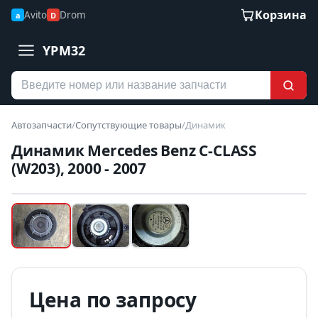
Корзина
Avito
Drom
a
D
YPM32
Автозапчасти
/
Сопутствующие товары
/
Динамик
Динамик Mercedes Benz C-CLASS
(W203), 2000 - 2007
Наведите для увеличения
Б/У В НАЛИЧИИ
Цена по запросу