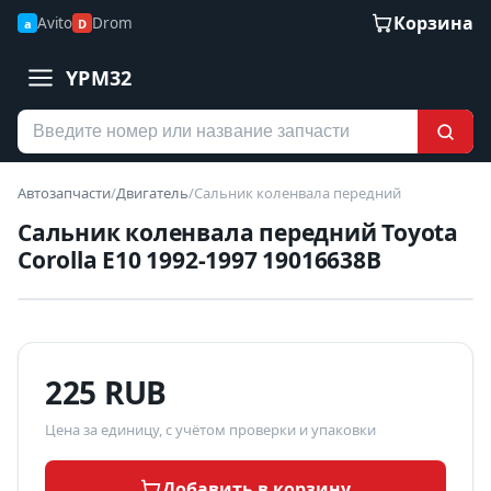
Корзина
Avito
Drom
a
D
YPM32
Автозапчасти
/
Двигатель
/
Сальник коленвала передний
Сальник коленвала передний Toyota
Corolla E10 1992-1997 19016638B
YPM32
Б/У В НАЛИЧИИ
фото уточняйте у менеджера
225 RUB
Цена за единицу, с учётом проверки и упаковки
Добавить в корзину