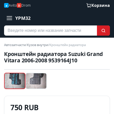
Корзина
Avito
Drom
a
D
YPM32
Автозапчасти
/
Кузов внутри
/
Кронштейн радиатора
Кронштейн радиатора Suzuki Grand
Vitara 2006-2008 9539164J10
Наведите для увеличения
Б/У В НАЛИЧИИ
750 RUB