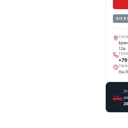
Б/У В
СКЛА
Брян
12а
ТЕЛ
+79
ГРАФ
Пн-П
Эт
а
20