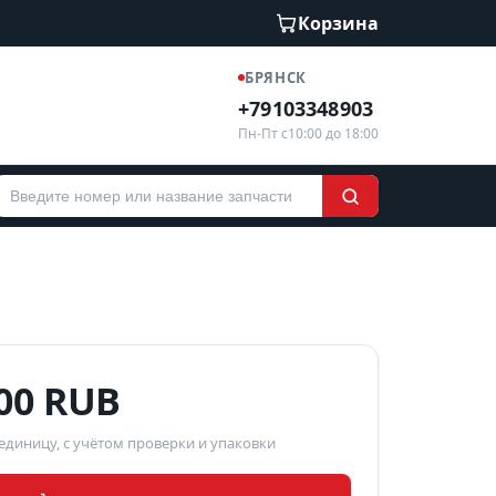
Корзина
БРЯНСК
+79103348903
Пн-Пт с10:00 до 18:00
900 RUB
 единицу, с учётом проверки и упаковки