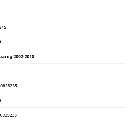
815
W
uareg 2002-2010
0825235
W
0825235