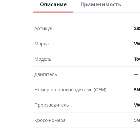
Описание
Применимость
Артикул
23
Марка
V
Модель
To
Двигатель
—
Номер по производителю (OEM)
5N
Производитель
V
Кросс-номера
5N