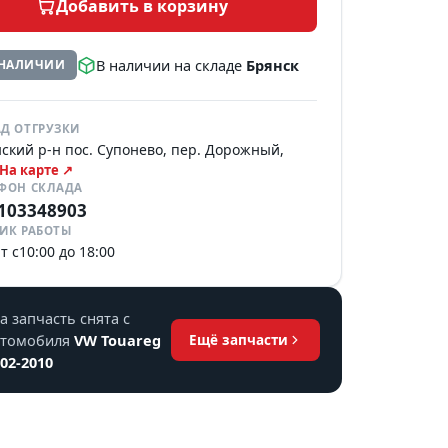
Добавить в корзину
В наличии на складе
Брянск
 НАЛИЧИИ
Д ОТГРУЗКИ
ский р-н пос. Супонево, пер. Дорожный,
На карте ↗
ЕФОН СКЛАДА
103348903
ИК РАБОТЫ
т с10:00 до 18:00
а запчасть снята с
втомобиля
VW Touareg
Ещё запчасти
02-2010