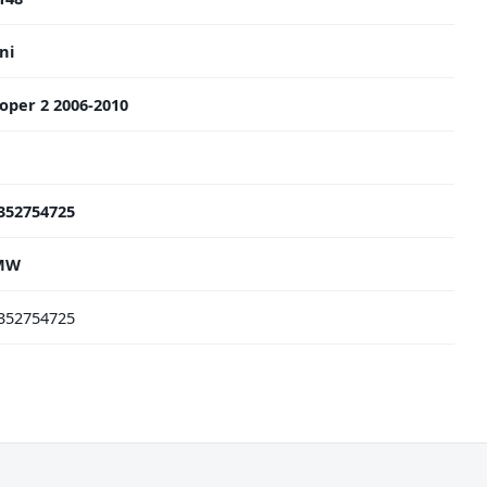
ni
oper 2 2006-2010
352754725
MW
352754725