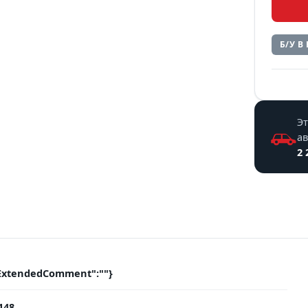
Б/У В
Эт
а
2 
ExtendedComment":""}
148