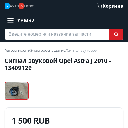
Корзина
Avito
Drom
a
D
YPM32
Автозапчасти
/
Электрооснащение
/
Сигнал звуковой
Сигнал звуковой Opel Astra J 2010 -
13409129
Наведите для увеличения
Б/У В НАЛИЧИИ
1 500 RUB